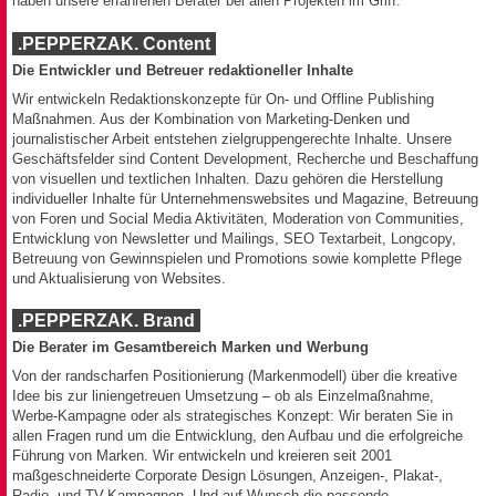
haben unsere erfahrenen Berater bei allen Projekten im Griff.
.PEPPERZAK. Content
Die Entwickler und Betreuer redaktioneller Inhalte
Wir entwickeln Redaktionskonzepte für On- und Offline Publishing
Maßnahmen. Aus der Kombination von Marketing-Denken und
journalistischer Arbeit entstehen zielgruppengerechte Inhalte. Unsere
Geschäftsfelder sind Content Development, Recherche und Beschaffung
von visuellen und textlichen Inhalten. Dazu gehören die Herstellung
individueller Inhalte für Unternehmenswebsites und Magazine, Betreuung
von Foren und Social Media Aktivitäten, Moderation von Communities,
Entwicklung von Newsletter und Mailings, SEO Textarbeit, Longcopy,
Betreuung von Gewinnspielen und Promotions sowie komplette Pflege
und Aktualisierung von Websites.
.PEPPERZAK. Brand
Die Berater im Gesamtbereich Marken und Werbung
Von der randscharfen Positionierung (Markenmodell) über die kreative
Idee bis zur liniengetreuen Umsetzung – ob als Einzelmaßnahme,
Werbe-Kampagne oder als strategisches Konzept: Wir beraten Sie in
allen Fragen rund um die Entwicklung, den Aufbau und die erfolgreiche
Führung von Marken. Wir entwickeln und kreieren seit 2001
maßgeschneiderte Corporate Design Lösungen, Anzeigen-, Plakat-,
Radio- und TV-Kampagnen. Und auf Wunsch die passende