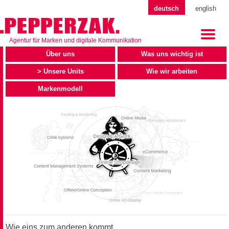
deutsch
english
Agentur für Marken und digitale Kommunikation
Über uns
Was uns wichtig ist
Unsere Units
Wie wir arbeiten
Markenmodell
Wie eins zum anderen kommt