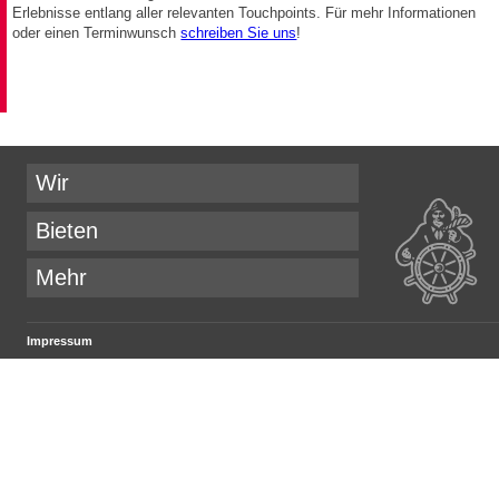
Erlebnisse entlang aller relevanten Touchpoints. Für mehr Informationen
oder einen Terminwunsch
schreiben Sie uns
!
Wir
Bieten
Mehr
Impressum
.PEPPERZAK. GmbH
Parkstraße 20
D-21244 Buchholz i.d.N.
E-Mail:
company@pepperzak.com
Geschäftsführer